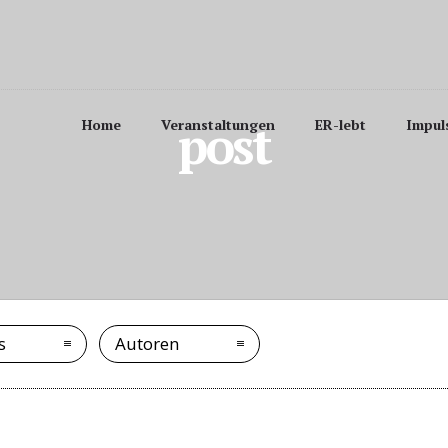
post
Home
Veranstaltungen
ER-lebt
Impul
s
Autoren